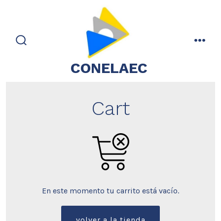
Saltar
al
contenido
alternar
men
la
CONELAEC
búsqueda
Cart
En este momento tu carrito está vacío.
volver a la tienda